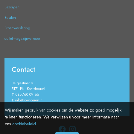
Bezorgen
Betalen
Privacyverklaring
outlet-magazijnverkoop
Contact
Belgiestraat 9
5171 PN Kaatsheuvel
T
085-760 09 65
E
info@ookvloeren.nl
Wij maken gebruik van cookies om de website zo goed mogelijk
te laten functioneren. We verwijzen u voor meer informatie naar
ons
cookiebeleid
.