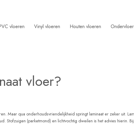
PVC vloeren
Vinyl vloeren
Houten vloeren
Ondervloe
aat vloer?
eren. Maar qua onderhoudsvriendelijkheid springt laminaat er zeker uit. La
 Stofzuigen (parketmond) en lichtvochtig dweilen is het advies hierin. Bij