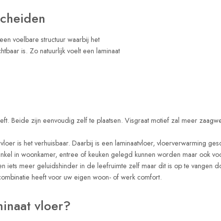
scheiden
en voelbare structuur waarbij het
tbaar is. Zo natuurlijk voelt een laminaat
 heeft. Beide zijn eenvoudig zelf te plaatsen. Visgraat motief zal meer z
vloer is het verhuisbaar. Daarbij is een laminaatvloer, vloerverwarming ge
 enkel in woonkamer, entree of keuken gelegd kunnen worden maar ook voor
en iets meer geluidshinder in de leefruimte zelf maar dit is op te vangen
combinatie heeft voor uw eigen woon- of werk comfort.
inaat vloer?