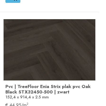
Pvc
|
TreeFloor Enia Strix plak pvc
Oak
Black
STX32450-500
|
zwart
152,4 x 914,4 x 2.5
mm
€ 44,95/m
2