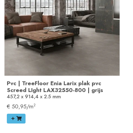
Pvc
|
TreeFloor Enia Larix plak pvc
Screed LIght
LAX32550-800
|
grijs
457,2 x 914,4 x 2.5
mm
€ 50,95/m
2