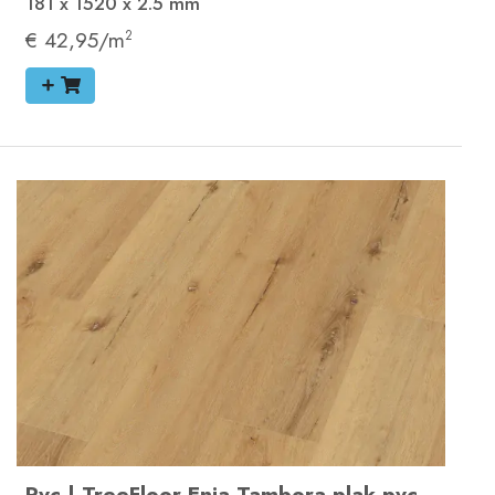
181 x 1520 x 2.5
mm
€ 42,95/m
2
Pvc
|
TreeFloor Enia Tambora plak pvc