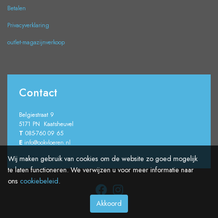
Betalen
Privacyverklaring
outlet-magazijnverkoop
Contact
Belgiestraat 9
5171 PN Kaatsheuvel
T
085-760 09 65
E
info@ookvloeren.nl
Wij maken gebruik van cookies om de website zo goed mogelijk
te laten functioneren. We verwijzen u voor meer informatie naar
ons
cookiebeleid
.
Akkoord