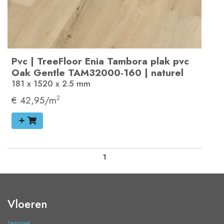
Pvc
|
TreeFloor Enia Tambora plak pvc
Oak Gentle
TAM32000-160
|
naturel
181 x 1520 x 2.5
mm
€ 42,95/m
2
1
Vloeren
Laminaat