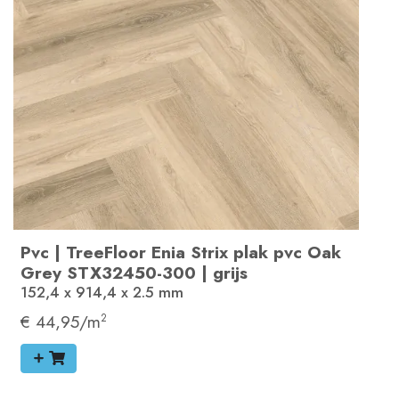
Pvc
|
TreeFloor Enia Strix plak pvc
Oak
Grey
STX32450-300
|
grijs
152,4 x 914,4 x 2.5
mm
€ 44,95/m
2