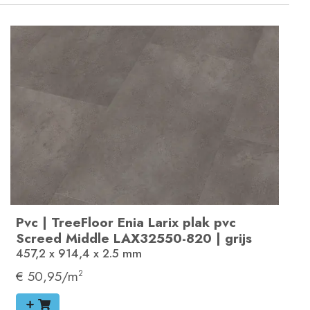
Pvc
|
TreeFloor Enia Larix plak pvc
Screed Middle
LAX32550-820
|
grijs
457,2 x 914,4 x 2.5
mm
€ 50,95/m
2