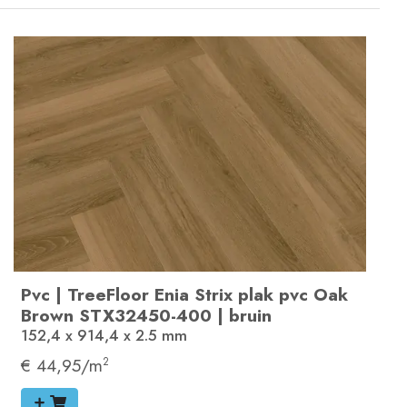
Pvc
|
TreeFloor Enia Strix plak pvc
Oak
Brown
STX32450-400
|
bruin
152,4 x 914,4 x 2.5
mm
€ 44,95/m
2