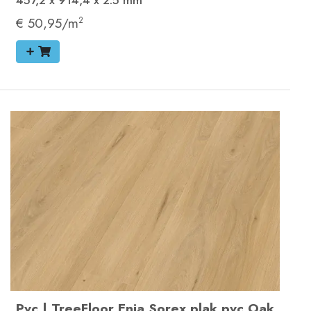
457,2 x 914,4 x 2.5
mm
€ 50,95/m
2
Pvc
|
TreeFloor Enia Sorex plak pvc
Oak