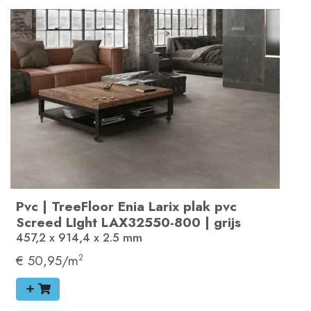
Pvc
|
TreeFloor Enia Larix plak pvc
Screed LIght
LAX32550-800
|
grijs
457,2 x 914,4 x 2.5
mm
€ 50,95/m
2