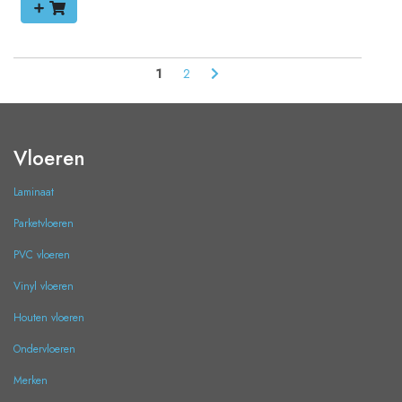
1
2
Vloeren
Laminaat
Parketvloeren
PVC vloeren
Vinyl vloeren
Houten vloeren
Ondervloeren
Merken