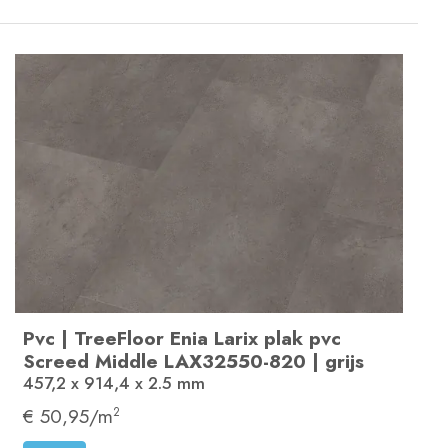
Pvc
|
TreeFloor Enia Larix plak pvc
Screed Middle
LAX32550-820
|
grijs
457,2 x 914,4 x 2.5
mm
€ 50,95/m
2