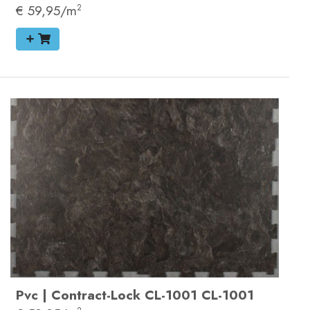
€ 59,95/m
2
Pvc
|
Contract-Lock
CL-1001
CL-1001