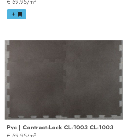
€ 59,95/m
2
Pvc
|
Contract-Lock
CL-1003
CL-1003
€ 59,95/m
2