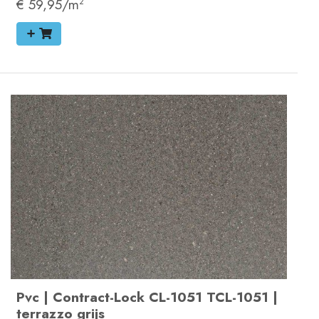
€ 59,95/m
2
Pvc
|
Contract-Lock
CL-1051
TCL-1051
|
terrazzo grijs