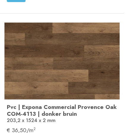
Pvc
|
Expona Commercial
Provence Oak
COM-4113
|
donker bruin
203,2 x 1524 x 2
mm
€ 36,50/m
2