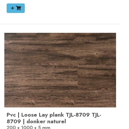
Pvc
|
Loose Lay plank
TJL-8709
TJL-
8709
|
donker naturel
200 x 1000 x 5
mm