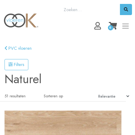
0
PVC vloeren
Filters
Naturel
51
resultaten
Sorteren op