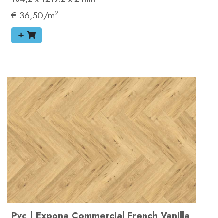
€ 36,50/m
2
Pvc
|
Expona Commercial
French Vanilla