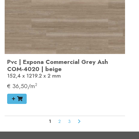
Pvc
|
Expona Commercial
Grey Ash
COM-4020
|
beige
152,4 x 1219.2 x 2
mm
€ 36,50/m
2
1
2
3