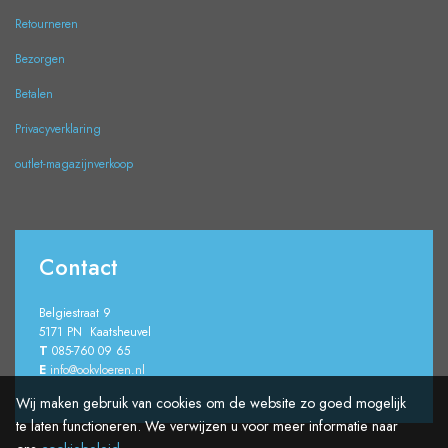
Retourneren
Bezorgen
Betalen
Privacyverklaring
outlet-magazijnverkoop
Contact
Belgiestraat 9
5171 PN Kaatsheuvel
T
085-760 09 65
E
info@ookvloeren.nl
Wij maken gebruik van cookies om de website zo goed mogelijk
te laten functioneren. We verwijzen u voor meer informatie naar