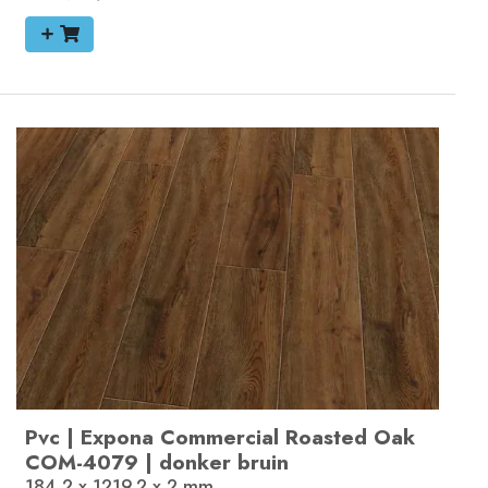
Pvc
|
Expona Commercial
Roasted Oak
COM-4079
|
donker bruin
184,2 x 1219.2 x 2
mm