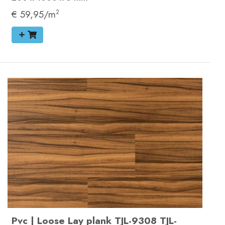
€ 59,95/m
2
Pvc
|
Loose Lay plank
TJL-9308
TJL-