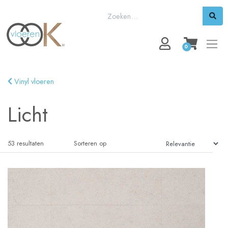
0
Vinyl vloeren
Licht
53
resultaten
Sorteren op