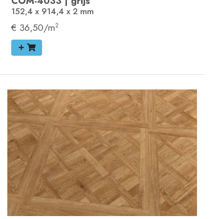
COM-4033
|
grijs
152,4 x 914,4 x 2
mm
€ 36,50/m
2