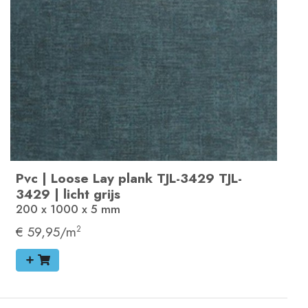
Pvc
|
Loose Lay plank
TJL-3429
TJL-
3429
|
licht grijs
200 x 1000 x 5
mm
€ 59,95/m
2