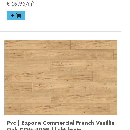
€ 59,95/m
2
Pvc
|
Expona Commercial
French Vanillia
Oak
COM-4058
|
licht bruin