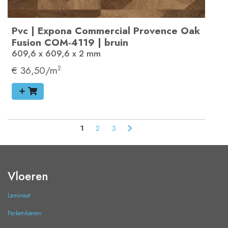
Pvc
|
Expona Commercial
Provence Oak
Fusion
COM-4119
|
bruin
609,6 x 609,6 x 2
mm
€ 36,50/m
2
1
2
3
Vloeren
Laminaat
Parketvloeren