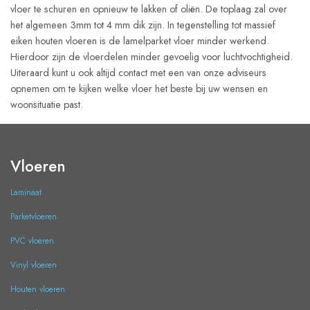
vloer te schuren en opnieuw te lakken of oliën. De toplaag zal over
het algemeen 3mm tot 4 mm dik zijn. In tegenstelling tot massief
eiken houten vloeren is de lamelparket vloer minder werkend.
Hierdoor zijn de vloerdelen minder gevoelig voor luchtvochtigheid.
Uiteraard kunt u ook altijd contact met een van onze adviseurs
opnemen om te kijken welke vloer het beste bij uw wensen en
woonsituatie past.
Vloeren
Laminaat
Parketvloeren
PVC vloeren
Vinyl vloeren
Houten vloeren