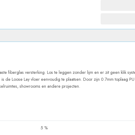
ste fiberglas versterking. Los te leggen zonder lijm en er zit geen klik sy
g is de Loose Lay vloer eenvoudig te plaatsen. Door zijn 0.7mm toplaag PU i
nkelruimtes, showrooms en andere projecten.
5 %