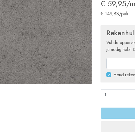
€ 59,95/
€ 149,88/pak
Rekenhu
Vul de oppervla
je nodig hebt. 
Houd reken