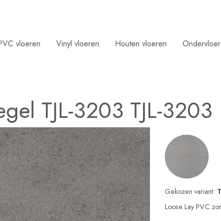
PVC vloeren
Vinyl vloeren
Houten vloeren
Ondervloe
egel
TJL-3203
TJL-3203
Gekozen variant:
Loose Lay PVC zond