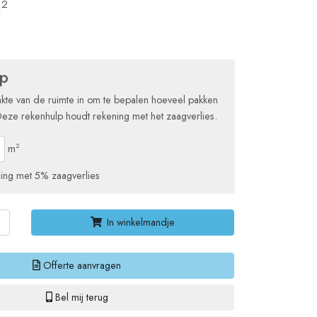
m
2
lp
kte van de ruimte in om te bepalen hoeveel pakken
Deze rekenhulp houdt rekening met het zaagverlies.
m
2
ing met 5% zaagverlies
In winkelmandje
Offerte aanvragen
Bel mij terug