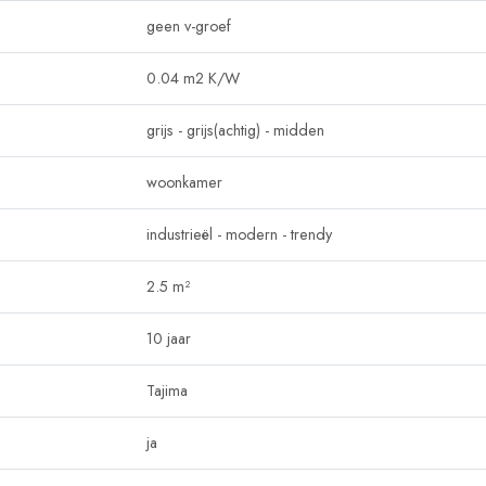
geen v-groef
0.04 m2 K/W
grijs
-
grijs(achtig)
-
midden
woonkamer
industrieël
-
modern
-
trendy
2.5 m²
10 jaar
Tajima
ja