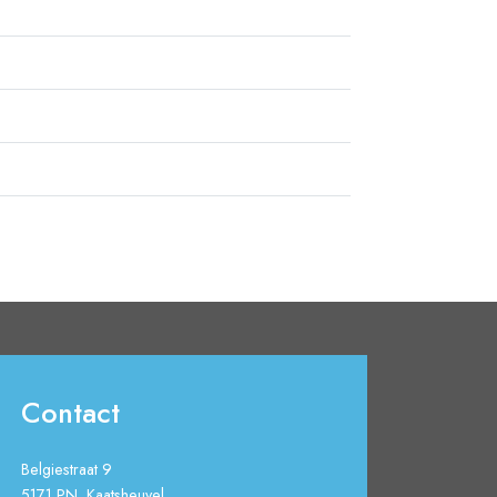
Contact
Belgiestraat 9
5171 PN Kaatsheuvel