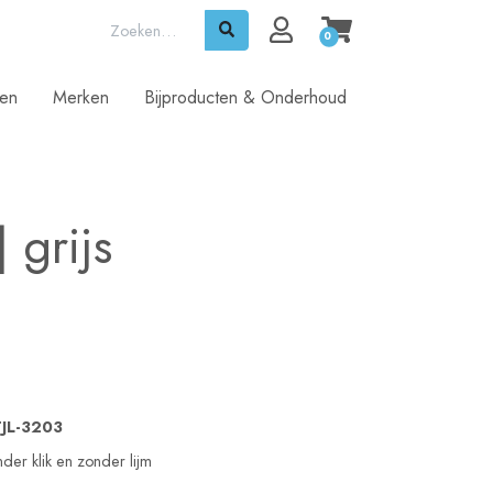
0
ren
Merken
Bijproducten & Onderhoud
|
grijs
TJL-3203
er klik en zonder lijm