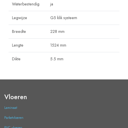
Waterbestendig
ja
Legwijze
G5 klik systeem
Breedte
228 mm
Lengte
1524 mm
Dikte
5.5 mm
Vloeren
Laminaat
Parketvloeren
PVC vloeren