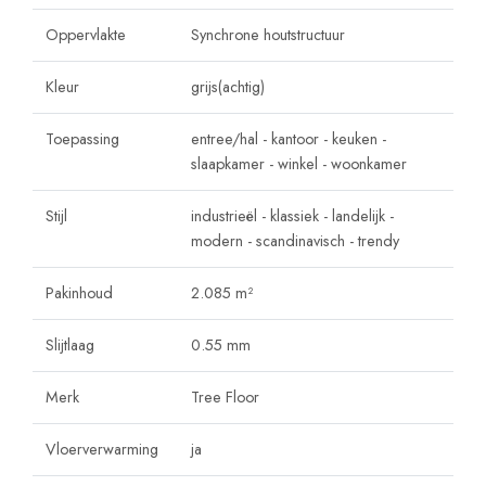
Oppervlakte
Synchrone houtstructuur
Kleur
grijs(achtig)
Toepassing
entree/hal
-
kantoor
-
keuken
-
slaapkamer
-
winkel
-
woonkamer
Stijl
industrieël
-
klassiek
-
landelijk
-
modern
-
scandinavisch
-
trendy
Pakinhoud
2.085 m²
Slijtlaag
0.55 mm
Merk
Tree Floor
Vloerverwarming
ja